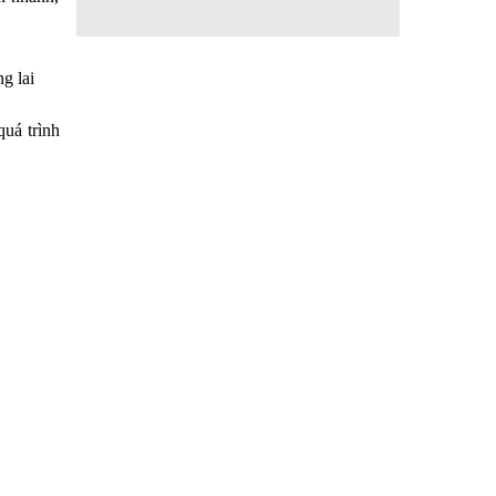
g lai
uá trình