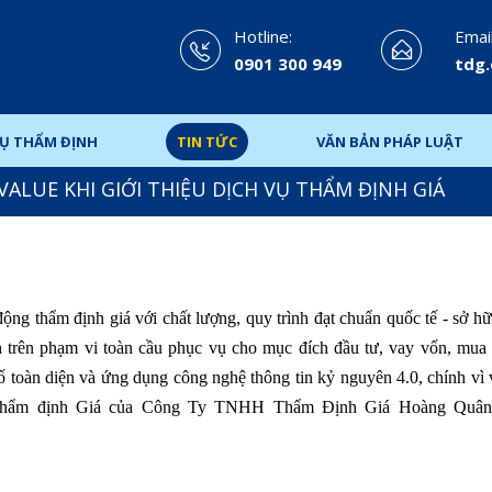
Hotline:
Email
0901 300 949
tdg
VỤ THẨM ĐỊNH
TIN TỨC
VĂN BẢN PHÁP LUẬT
ALUE KHI GIỚI THIỆU DỊCH VỤ THẨM ĐỊNH GIÁ
ộng thẩm định giá với chất lượng, quy trình đạt chuẩn quốc tế - sở 
h trên phạm vi toàn cầu phục vụ cho mục đích đầu tư, vay vốn, mua
toàn diện và ứng dụng công nghệ thông tin kỷ nguyên 4.0, chính vì 
 Thẩm định Giá của Công Ty TNHH Thẩm Định Giá Hoàng Quân 