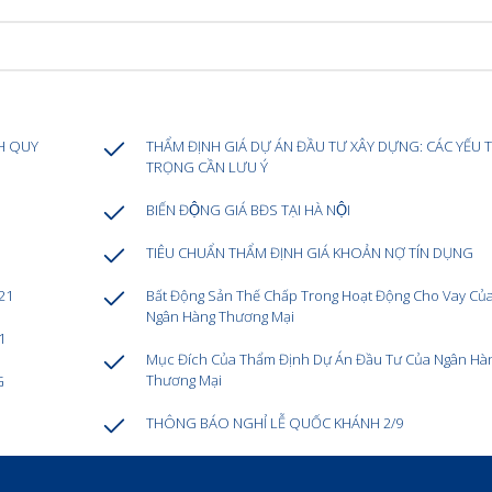
H QUY
THẨM ĐỊNH GIÁ DỰ ÁN ĐẦU TƯ XÂY DỰNG: CÁC YẾU
TRỌNG CẦN LƯU Ý
BIẾN ĐỘNG GIÁ BĐS TẠI HÀ NỘI
TIÊU CHUẨN THẨM ĐỊNH GIÁ KHOẢN NỢ TÍN DỤNG
21
Bất Động Sản Thế Chấp Trong Hoạt Động Cho Vay Củ
Ngân Hàng Thương Mại
1
Mục Đích Của Thẩm Định Dự Án Đầu Tư Của Ngân Hà
Thương Mại
G
THÔNG BÁO NGHỈ LỄ QUỐC KHÁNH 2/9