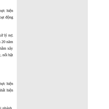
hực hiện
oạt động
xử lý nợ,
ơn 20 năm
 nhằm xây
, nổi bật
thực hiện
hất hiện
i nhánh,