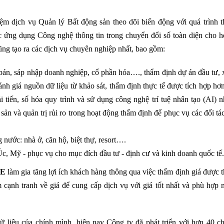
ệm dịch vụ Quản lý Bất động sản theo dõi biến động với quá trình t
c ứng dụng Công nghệ thông tin trong chuyển đổi số toàn diện cho h
cũng tạo ra các dịch vụ chuyên nghiệp nhất, bao gồm:
bán, sáp nhập doanh nghiệp, cổ phần hóa…., thẩm định dự án đầu tư, 
ánh giá nguồn dữ liệu từ khảo sát, thẩm định thực tế được tích hợp h
i tiến, số hóa quy trình và sử dụng công nghệ trí tuệ nhân tạo (AI)
sản và quản trị rủi ro trong hoạt động thẩm định để phục vụ các đối tác
nước: nhà ở, căn hộ, biệt thự, resort….
c, Mỹ - phục vụ cho mục đích đầu tư - định cư và kinh doanh quốc tế.
E
làm gia tăng lợi ích khách hàng thông qua việc thẩm định giá được 
cạnh tranh về giá để cung cấp dịch vụ với giá tốt nhất và phù hợp n
 liệu của chính mình, hiện nay Công ty đã phát triển với hơn 40 ch