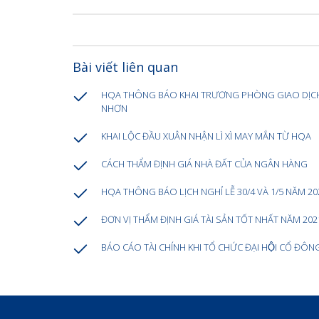
Bài viết liên quan
HQA THÔNG BÁO KHAI TRƯƠNG PHÒNG GIAO DỊC
NHƠN
KHAI LỘC ĐẦU XUÂN NHẬN LÌ XÌ MAY MẮN TỪ HQA
CÁCH THẨM ĐỊNH GIÁ NHÀ ĐẤT CỦA NGÂN HÀNG
HQA THÔNG BÁO LỊCH NGHỈ LỄ 30/4 VÀ 1/5 NĂM 20
ĐƠN VỊ THẨM ĐỊNH GIÁ TÀI SẢN TỐT NHẤT NĂM 202
BÁO CÁO TÀI CHÍNH KHI TỔ CHỨC ĐẠI HỘI CỔ ĐÔN