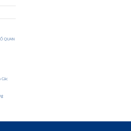
 TỐ QUAN
a Các
ng