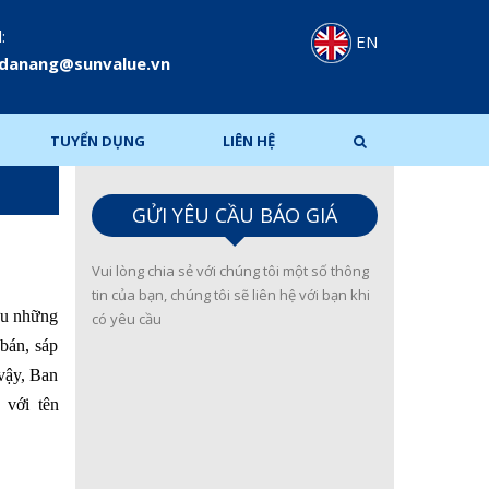
:
EN
.danang@sunvalue.vn
TUYỂN DỤNG
LIÊN HỆ
GỬI YÊU CẦU BÁO GIÁ
Vui lòng chia sẻ với chúng tôi một số thông
tin của bạn, chúng tôi sẽ liên hệ với bạn khi
hữu những
có yêu cầu
 bán, sáp
vậy, Ban
với tên