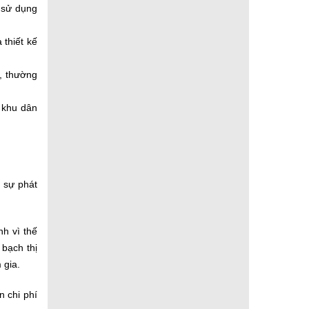
c sử dụng
 thiết kế
i, thường
 khu dân
 sự phát
nh vì thế
 bạch thị
m gia.
n chi phí