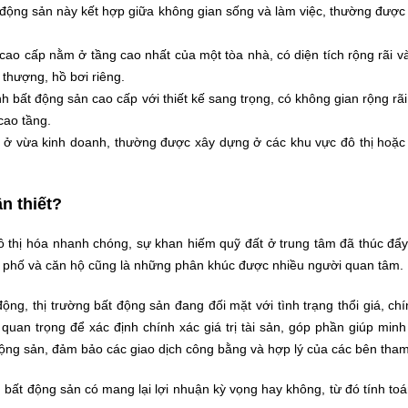
t động sản này kết hợp giữa không gian sống và làm việc, thường đượ
cao cấp nằm ở tầng cao nhất của một tòa nhà, có diện tích rộng rãi và
 thượng, hồ bơi riêng.
ình bất động sản cao cấp với thiết kế sang trọng, có không gian rộng rã
cao tầng.
a ở vừa kinh doanh, thường được xây dựng ở các khu vực đô thị hoặc
n thiết?
 thị hóa nhanh chóng, sự khan hiếm quỹ đất ở trung tâm đã thúc đẩy
hà phố và căn hộ cũng là những phân khúc được nhiều người quan tâm.
ộng, thị trường bất động sản đang đối mặt với tình trạng thổi giá, chí
quan trọng để xác định chính xác giá trị tài sản, góp phần giúp minh
động sản, đảm bảo các giao dịch công bằng và hợp lý của các bên tha
u bất động sản có mang lại lợi nhuận kỳ vọng hay không, từ đó tính toá