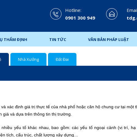
Hotline:
Email
0901 300 949
tdg
VỤ THẨM ĐỊNH
TIN TỨC
VĂN BẢN PHÁP LUẬT
ộ
Nhà Xưởng
Đất Đai
và xác định giá trị thực tế của nhà phố hoặc căn hộ chung cư tại một 
iá và dựa trên thông tin thị trường.
nhiều yếu tố khác nhau, bao gồm: các yếu tố ngoại cảnh (vị trí, hạ 
iện tích, cấu trúc, chất lượng xây dựng…