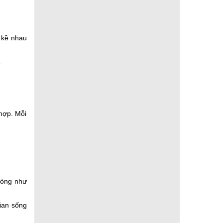
 kề nhau
h.
hợp. Mỗi
phòng như
gian sống