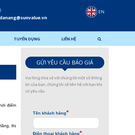
:
EN
.danang@sunvalue.vn
TUYỂN DỤNG
LIÊN HỆ
GỬI YÊU CẦU BÁO GIÁ
Vui lòng chia sẻ với chúng tôi một số thông
tin của bạn, chúng tôi sẽ liên hệ với bạn khi
có yêu cầu
thời điểm
tầng, thị