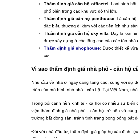
Thẩm định giá căn hộ officetel
: Loại hình bấ
phổ biến trong các khu vực đô thị lớn.
Thẩm định giá căn hộ penthouse
: Là căn hộ 
đặc biệt, thường đi kèm với các tiện ích như sân
Thẩm định giá căn hộ sky villa
: Đây là loại h
được xây dựng ở các tầng cao của các tòa nhà 
Thẩm định giá shophouse
: Được thiết kế vừ
cư.
Vì sao thẩm định giá nhà phố - căn hộ cầ
Nhu cầu về nhà ở ngày càng tăng cao, cùng với sự đô
triển của mô hình nhà phố - căn hộ. Tại Việt Nam, n
Trong bối cảnh nền kinh tế - xã hội có nhiều sự biến đ
việc thẩm định giá nhà phố - căn hộ trở nên vô cùng 
trường bất động sản, tránh tình trạng bong bóng bất 
Đối với nhà đầu tư, thẩm định giá giúp họ xác định liệ