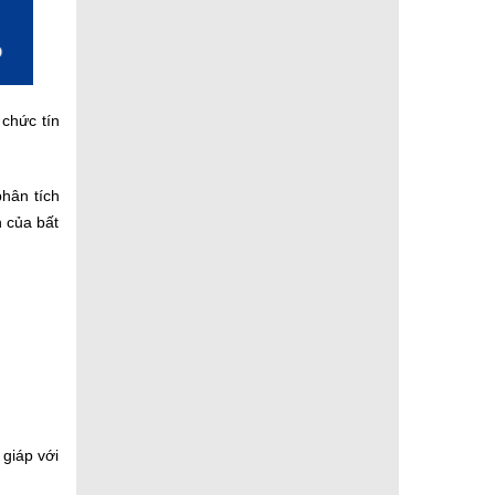
chức tín
phân tích
n của bất
 giáp với