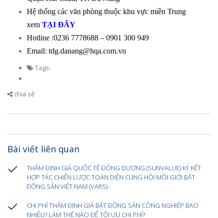
Hệ thống các văn phòng thuộc khu vực miền Trung
xem
TẠI ĐÂY
Hotline :0236 7778688 – 0901 300 949
Email: tdg.danang@hqa.com.vn
Tags:
chia sẻ
Bài viết liên quan
THẨM ĐỊNH GIÁ QUỐC TẾ ĐÔNG DƯƠNG (SUNVALUE) KÝ KẾT
HỢP TÁC CHIẾN LƯỢC TOÀN DIỆN CÙNG HỘI MÔI GIỚI BẤT
ĐỘNG SẢN VIỆT NAM (VARS)
CHI PHÍ THẨM ĐỊNH GIÁ BẤT ĐỘNG SẢN CÔNG NGHIỆP BAO
NHIÊU? LÀM THẾ NÀO ĐỂ TỐI ƯU CHI PHÍ?