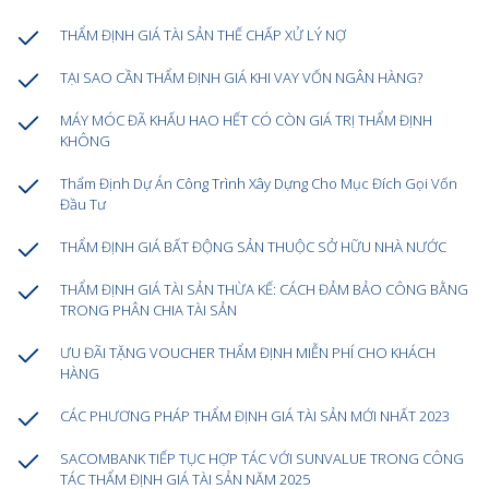
THẨM ĐỊNH GIÁ TÀI SẢN THẾ CHẤP XỬ LÝ NỢ
TẠI SAO CẦN THẨM ĐỊNH GIÁ KHI VAY VỐN NGÂN HÀNG?
MÁY MÓC ĐÃ KHẤU HAO HẾT CÓ CÒN GIÁ TRỊ THẨM ĐỊNH
KHÔNG
Thẩm Định Dự Án Công Trình Xây Dựng Cho Mục Đích Gọi Vốn
Đầu Tư
THẨM ĐỊNH GIÁ BẤT ĐỘNG SẢN THUỘC SỞ HỮU NHÀ NƯỚC
THẨM ĐỊNH GIÁ TÀI SẢN THỪA KẾ: CÁCH ĐẢM BẢO CÔNG BẰNG
TRONG PHÂN CHIA TÀI SẢN
ƯU ĐÃI TẶNG VOUCHER THẨM ĐỊNH MIỄN PHÍ CHO KHÁCH
HÀNG
CÁC PHƯƠNG PHÁP THẨM ĐỊNH GIÁ TÀI SẢN MỚI NHẤT 2023
SACOMBANK TIẾP TỤC HỢP TÁC VỚI SUNVALUE TRONG CÔNG
TÁC THẨM ĐỊNH GIÁ TÀI SẢN NĂM 2025