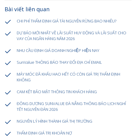
Bài viết liên quan
CHI PHÍ THẨM ĐỊNH GIÁ TÀI NGUYÊN RỪNG BAO NHIÊU?
DỰ BÁO MỚI NHẤT VỀ LÃI SUẤT HUY ĐỘNG VÀ LÃI SUẤT CHO
VAY CỦA NGÂN HÀNG NĂM 2026
NHU CẦU ĐỊNH GIÁ DOANH NGHIỆP HIỆN NAY
SunValue THÔNG BÁO THAY ĐỔI ĐỊA CHỈ EMAIL
MÁY MÓC ĐÃ KHẤU HAO HẾT CÓ CÒN GIÁ TRỊ THẨM ĐỊNH
KHÔNG
CAM KẾT BẢO MẬT THÔNG TIN KHÁCH HÀNG
ĐÔNG DƯƠNG SUNVALUE ĐÀ NẴNG THÔNG BÁO LỊCH NGHỈ
TẾT NGUYÊN ĐÁN 2026
NGUYÊN LÝ HÌNH THÀNH GIÁ THỊ TRƯỜNG
THẨM ĐỊNH GIÁ TRỊ KHOẢN NỢ