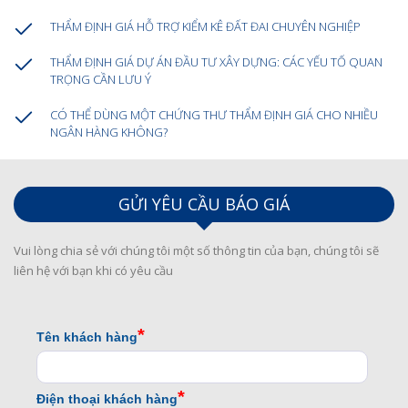
THẨM ĐỊNH GIÁ HỖ TRỢ KIỂM KÊ ĐẤT ĐAI CHUYÊN NGHIỆP
THẨM ĐỊNH GIÁ DỰ ÁN ĐẦU TƯ XÂY DỰNG: CÁC YẾU TỐ QUAN
TRỌNG CẦN LƯU Ý
CÓ THỂ DÙNG MỘT CHỨNG THƯ THẨM ĐỊNH GIÁ CHO NHIỀU
NGÂN HÀNG KHÔNG?
GỬI YÊU CẦU BÁO GIÁ
Vui lòng chia sẻ với chúng tôi một số thông tin của bạn, chúng tôi sẽ
liên hệ với bạn khi có yêu cầu