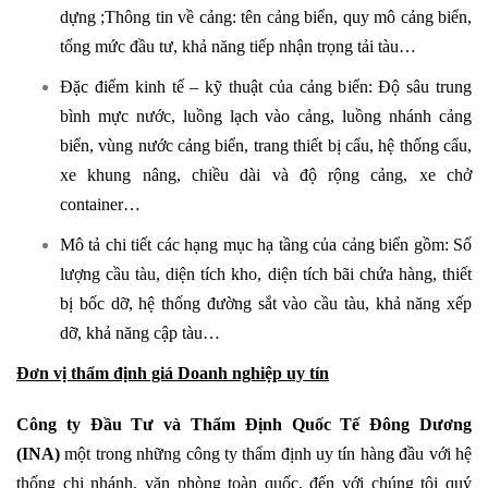
dựng ;Thông tin về cảng: tên cảng biển, quy mô cảng biển,
tổng mức đầu tư, khả năng tiếp nhận trọng tải tàu…
Đặc điểm kinh tế – kỹ thuật của cảng biển: Độ sâu trung
bình mực nước, luồng lạch vào cảng, luồng nhánh cảng
biển, vùng nước cảng biển, trang thiết bị cẩu, hệ thống cẩu,
xe khung nâng, chiều dài và độ rộng cảng, xe chở
container…
Mô tả chi tiết các hạng mục hạ tầng của cảng biển gồm: Số
lượng cầu tàu, diện tích kho, diện tích bãi chứa hàng, thiết
bị bốc dỡ, hệ thống đường sắt vào cầu tàu, khả năng xếp
dỡ, khả năng cập tàu…
Đơn vị thẩm định giá Doanh nghiệp uy tín
Công ty Đầu Tư và Thẩm Định Quốc Tế Đông Dương
(INA)
một trong những công ty thẩm định uy tín hàng đầu với hệ
thống chi nhánh, văn phòng toàn quốc, đến với chúng tôi quý