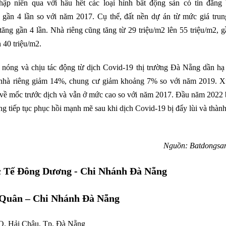
hập niên qua với hầu hết các loại hình bất động sản có tin đăng 
 gần 4 lần so với năm 2017. Cụ thể, đất nền dự án từ mức giá trun
ăng gần 4 lần. Nhà riêng cũng tăng từ 29 triệu/m2 lên 55 triệu/m2, g
 40 triệu/m2.
 nóng và chịu tác động từ dịch Covid-19 thị trường Đà Nẵng dần hạ 
á nhà riêng giảm 14%, chung cư giảm khoảng 7% so với năm 2019. 
về mốc trước dịch và vẫn ở mức cao so với năm 2017. Đầu năm 2022 
ng tiếp tục phục hồi mạnh mẽ sau khi dịch Covid-19 bị đẩy lùi và thà
Nguồn: Batdongsa
 Tế Đông Dương - Chi Nhánh Đà Nẵng
Quân – Chi Nhánh Đà Nẵng
 Q. Hải Châu, Tp. Đà Nẵng