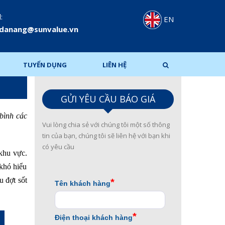
:
EN
.danang@sunvalue.vn
TUYỂN DỤNG
LIÊN HỆ
GỬI YÊU CẦU BÁO GIÁ
bình các
Vui lòng chia sẻ với chúng tôi một số thông
tin của bạn, chúng tôi sẽ liên hệ với bạn khi
có yêu cầu
 khu vực.
 khó hiểu
u đợt sốt