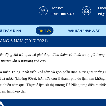
Hotline:
Email
0901 300 949
tdg
VỤ THẨM ĐỊNH
TIN TỨC
VĂN BẢN PHÁP LUẬT
ẴNG 5 NĂM (2017-2021)
 động khi trải qua cả giai đoạn đỉnh điểm và thoái trào, giá trung 
19 nhưng vẫn ở ngưỡng khá cao.
ủa miền Trung, phát triển khá sớm và góp phần định hướng thị trường
ất cả nước (khoảng 90%), hơn nữa còn là thành phố du lịch nên không
ừ nhiều năm qua. Thực tế lịch sử thị trường Đà Nẵng từng diễn ra nhiề
trầm lắng kéo dài.