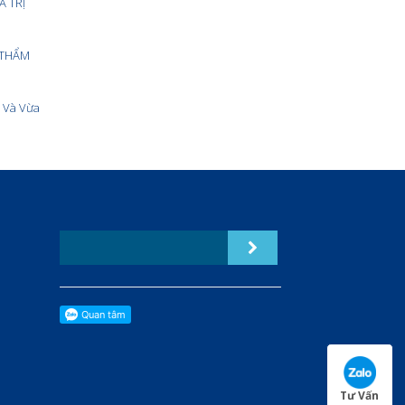
Á TRỊ
 THẨM
 Và Vừa
Tư Vấn