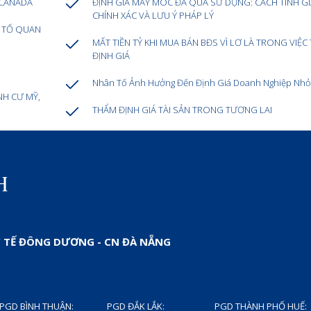
I CANADA
ĐỊNH GIÁ MÁY MÓC ĐÃ QUA SỬ DỤNG: CÁCH TÍNH GI
CHÍNH XÁC VÀ LƯU Ý PHÁP LÝ
U TỐ QUAN
MẤT TIỀN TỶ KHI MUA BÁN BĐS VÌ LƠ LÀ TRONG VIỆC
ĐỊNH GIÁ
Nhân Tố Ảnh Hưởng Đến Định Giá Doanh Nghiệp Nhỏ
NH CƯ MỸ,
THẨM ĐỊNH GIÁ TÀI SẢN TRONG TƯƠNG LAI
 TẾ ĐÔNG DƯƠNG - CN ĐÀ NẴNG
PGD BÌNH THUẬN:
PGD ĐẮK LẮK:
PGD THÀNH PHỐ HUẾ: