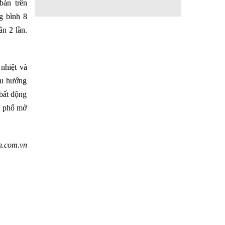
bán trên
g bình 8
ần 2 lần.
nhiệt và
Xu hướng
bất động
nh phố mở
n.com.vn