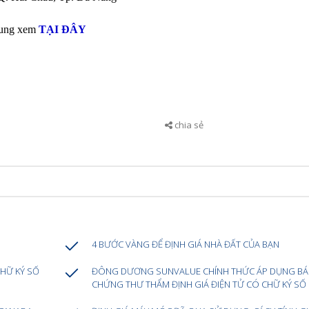
rung xem
TẠI ĐÂY
chia sẻ
4 BƯỚC VÀNG ĐỂ ĐỊNH GIÁ NHÀ ĐẤT CỦA BẠN
HỮ KÝ SỐ
ĐÔNG DƯƠNG SUNVALUE CHÍNH THỨC ÁP DỤNG BÁ
CHỨNG THƯ THẨM ĐỊNH GIÁ ĐIỆN TỬ CÓ CHỮ KÝ SỐ