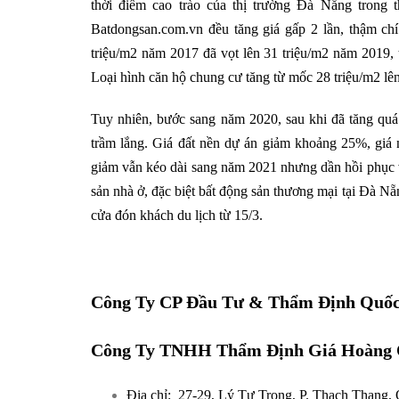
thời điểm cao trào của thị trường Đà Nẵng trong t
Batdongsan.com.vn đều tăng giá gấp 2 lần, thậm chí
triệu/m2 năm 2017 đã vọt lên 31 triệu/m2 năm 2019, t
Loại hình căn hộ chung cư tăng từ mốc 28 triệu/m2 lên
Tuy nhiên, bước sang năm 2020, sau khi đã tăng quá
trầm lắng. Giá đất nền dự án giảm khoảng 25%, gi
giảm vẫn kéo dài sang năm 2021 nhưng dần hồi phục 
sản nhà ở, đặc biệt bất động sản thương mại tại Đà Nẵ
cửa đón khách du lịch từ 15/3.
Công Ty CP Đầu Tư & Thẩm Định Quốc
Công Ty TNHH Thẩm Định Giá Hoàng 
Địa chỉ: 27-29, Lý Tự Trọng, P. Thạch Thang,