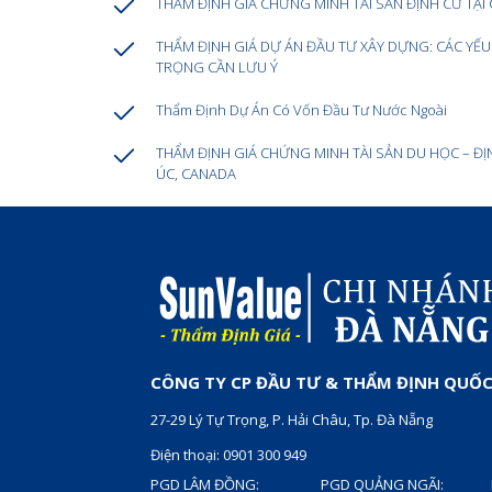
THẨM ĐỊNH GIÁ CHỨNG MINH TÀI SẢN ĐỊNH CƯ TẠ
THẨM ĐỊNH GIÁ DỰ ÁN ĐẦU TƯ XÂY DỰNG: CÁC YẾ
TRỌNG CẦN LƯU Ý
Thẩm Định Dự Án Có Vốn Đầu Tư Nước Ngoài
THẨM ĐỊNH GIÁ CHỨNG MINH TÀI SẢN DU HỌC – ĐỊ
ÚC, CANADA
CÔNG TY CP ĐẦU TƯ & THẨM ĐỊNH QUỐC
27-29 Lý Tự Trọng, P. Hải Châu, Tp. Đà Nẵng
Điện thoại: 0901 300 949
PGD LÂM ĐỒNG:
PGD QUẢNG NGÃI: