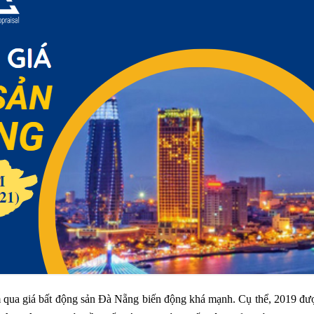
 qua giá bất động sản Đà Nẵng biến động khá mạnh. Cụ thể, 2019 đượ