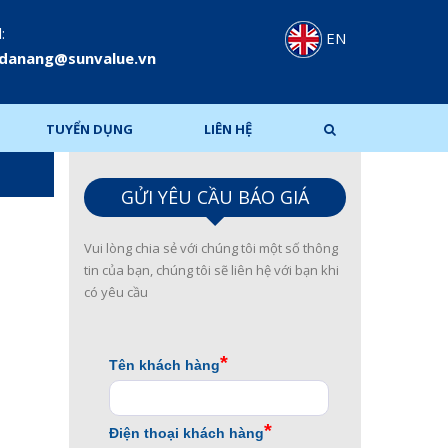
:
EN
.danang@sunvalue.vn
TUYỂN DỤNG
LIÊN HỆ
GỬI YÊU CẦU BÁO GIÁ
Vui lòng chia sẻ với chúng tôi một số thông
tin của bạn, chúng tôi sẽ liên hệ với bạn khi
có yêu cầu