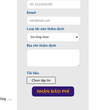
 nóng ….