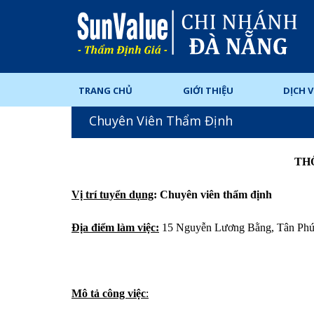
TRANG CHỦ
GIỚI THIỆU
DỊCH 
Chuyên Viên Thẩm Định
TH
Vị trí tuyển dụng
: Chuyên viên thẩm định
Địa điểm làm việc:
15 Nguyễn Lương Bằng, Tân Phú
Mô tả công việc
: