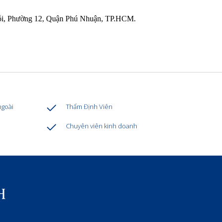
rỗi, Phường 12, Quận Phú Nhuận, TP.HCM.
ngoài
Thẩm Định Viên
Chuyên viên kinh doanh