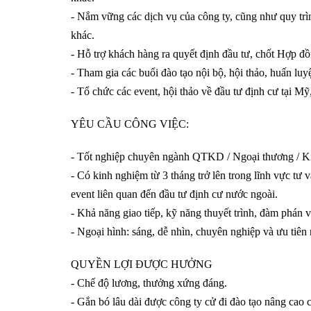
- Nắm vững các dịch vụ của công ty, cũng như quy trì
khác.
- Hỗ trợ khách hàng ra quyết định đầu tư, chốt Hợp đồ
- Tham gia các buổi đào tạo nội bộ, hội thảo, huấn lu
- Tổ chức các event, hội thảo về đầu tư định cư tại M
YÊU CẦU CÔNG VIỆC:
- Tốt nghiệp chuyên ngành QTKD / Ngoại thương / Kin
- Có kinh nghiệm từ 3 tháng trở lên trong lĩnh vực tư
event liên quan đến đầu tư định cư nước ngoài.
- Khả năng giao tiếp, kỹ năng thuyết trình, đàm phán và
- Ngoại hình: sáng, dễ nhìn, chuyên nghiệp và ưu tiên 
QUYỀN LỢI ĐƯỢC HƯỞNG
- Chế độ lương, thưởng xứng đáng.
- Gắn bó lâu dài được công ty cử đi đào tạo nâng cao