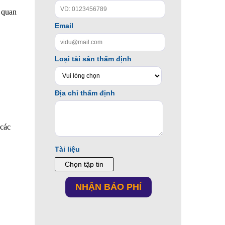
n quan
 các