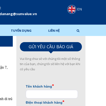
:
EN
.danang@sunvalue.vn
TUYỂN DỤNG
LIÊN HỆ
GỬI YÊU CẦU BÁO GIÁ
Vui lòng chia sẻ với chúng tôi một số thông
tin của bạn, chúng tôi sẽ liên hệ với bạn khi
ận 7,
có yêu cầu
nh di trú