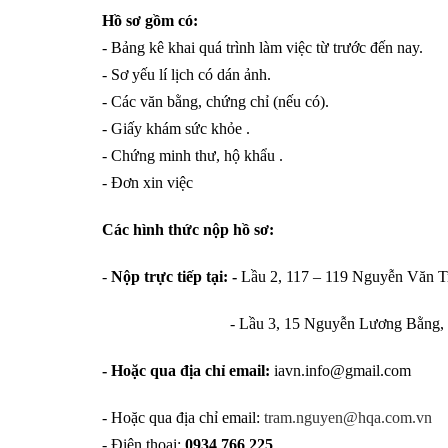
Hồ sơ gồm có:
- Bảng kê khai quá trình làm việc từ trước đến nay.
- Sơ yếu lí lịch có dán ảnh.
- Các văn bằng, chứng chỉ (nếu có).
- Giấy khám sức khỏe .
- Chứng minh thư, hộ khẩu .
- Đơn xin việc
Các hình thức nộp hồ sơ:
-
Nộp trực tiếp tại: -
Lầu 2, 117 – 119 Nguyễn Văn 
- Lầu 3, 15 Nguyễn Lương Bằng, P Tâ
- Hoặc qua địa chỉ email:
iavn.info@gmail.com
- Hoặc qua địa chỉ email:
tram.nguyen@hqa.com.vn
- Điện thoại:
0934 766 225