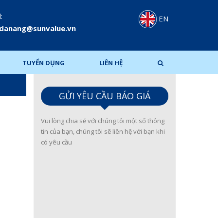
:
EN
.danang@sunvalue.vn
TUYỂN DỤNG
LIÊN HỆ
GỬI YÊU CẦU BÁO GIÁ
Vui lòng chia sẻ với chúng tôi một số thông
tin của bạn, chúng tôi sẽ liên hệ với bạn khi
có yêu cầu