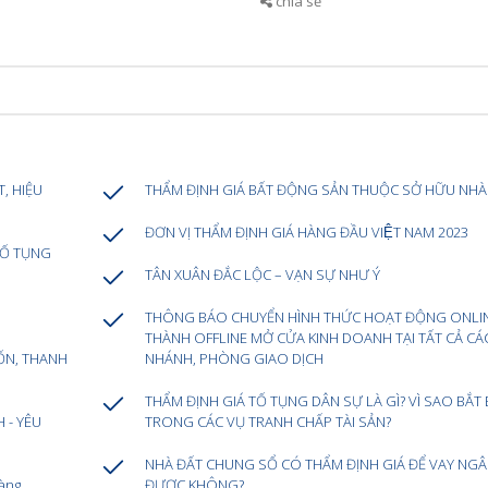
chia sẻ
, HIỆU
THẨM ĐỊNH GIÁ BẤT ĐỘNG SẢN THUỘC SỞ HỮU NH
ĐƠN VỊ THẨM ĐỊNH GIÁ HÀNG ĐẦU VIỆT NAM 2023
TỐ TỤNG
TÂN XUÂN ĐẮC LỘC – VẠN SỰ NHƯ Ý
THÔNG BÁO CHUYỂN HÌNH THỨC HOẠT ĐỘNG ONLI
THÀNH OFFLINE MỞ CỬA KINH DOANH TẠI TẤT CẢ CÁ
ỐN, THANH
NHÁNH, PHÒNG GIAO DỊCH
THẨM ĐỊNH GIÁ TỐ TỤNG DÂN SỰ LÀ GÌ? VÌ SAO BẮT
 - YÊU
TRONG CÁC VỤ TRANH CHẤP TÀI SẢN?
NHÀ ĐẤT CHUNG SỔ CÓ THẨM ĐỊNH GIÁ ĐỂ VAY NG
àng
ĐƯỢC KHÔNG?