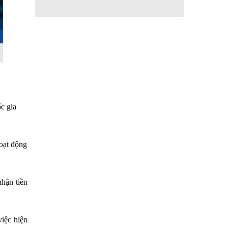
c gia
oạt động
nhận tiền
iệc hiện