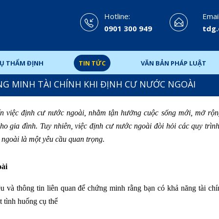
Hotline:
Email
0901 300 949
tdg
VỤ THẨM ĐỊNH
TIN TỨC
VĂN BẢN PHÁP LUẬT
G MINH TÀI CHÍNH KHI ĐỊNH CƯ NƯỚC NGOÀI
ến việc định cư nước ngoài, nhằm tận hưởng cuộc sống mới, mở rộn
o gia đình. Tuy nhiên, việc định cư nước ngoài đòi hỏi các quy trìn
 ngoài là một yêu cầu quan trọng.
oài
iệu và thông tin liên quan để chứng minh rằng bạn có khả năng tài ch
t tình huống cụ thể