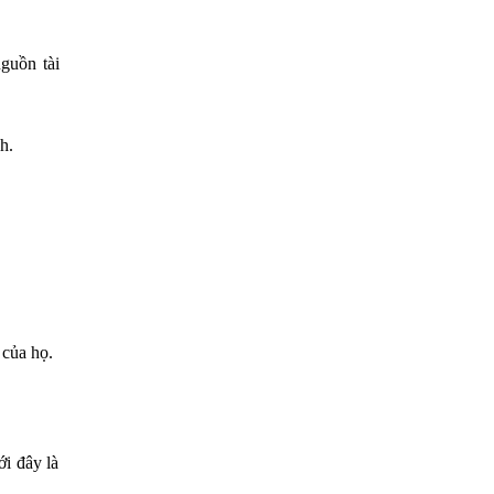
guồn tài
h.
 của họ.
i đây là