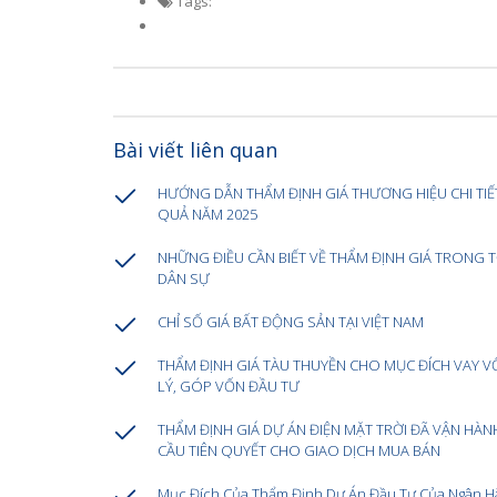
Tags:
Bài viết liên quan
HƯỚNG DẪN THẨM ĐỊNH GIÁ THƯƠNG HIỆU CHI TIẾT
QUẢ NĂM 2025
NHỮNG ĐIỀU CẦN BIẾT VỀ THẨM ĐỊNH GIÁ TRONG 
DÂN SỰ
CHỈ SỐ GIÁ BẤT ĐỘNG SẢN TẠI VIỆT NAM
THẨM ĐỊNH GIÁ TÀU THUYỀN CHO MỤC ĐÍCH VAY V
LÝ, GÓP VỐN ĐẦU TƯ
THẨM ĐỊNH GIÁ DỰ ÁN ĐIỆN MẶT TRỜI ĐÃ VẬN HÀNH
CẦU TIÊN QUYẾT CHO GIAO DỊCH MUA BÁN
Mục Đích Của Thẩm Định Dự Án Đầu Tư Của Ngân H