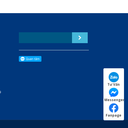
Tư Vấn
9
Messenger
Fanpage