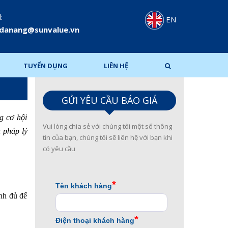
:
EN
.danang@sunvalue.vn
TUYỂN DỤNG
LIÊN HỆ
GỬI YÊU CẦU BÁO GIÁ
g cơ hội
Vui lòng chia sẻ với chúng tôi một số thông
h pháp lý
tin của bạn, chúng tôi sẽ liên hệ với bạn khi
có yêu cầu
ính đủ để