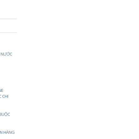
À NƯỚC
NE
C CHI
 BUỘC
ÂN HÀNG