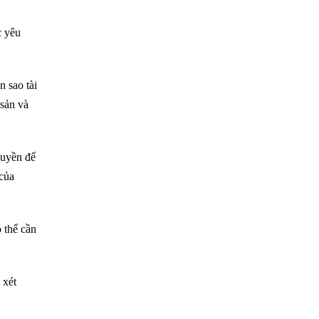
c yêu
n sao tài
 sản và
quyền để
 của
 thể cần
 xét