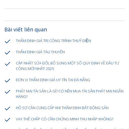
Bài viết liên quan
THẨM ĐỊNH GIÁ TRỊ CÔNG TRÌNH THUỶ ĐIỆN
THẨM ĐỊNH GIÁ TÀU THUYỀN
CẬP NHẬT SỬA ĐỔI, BỔ SUNG MỘT SỐ QUY ĐỊNH VỀ ĐẦU TƯ
CÔNG MỚI NHẤT 2025
ĐƠN VỊ THẨM ĐỊNH GIÁ UY TÍN TẠI ĐÀ NẴNG
PHÁT MẠI TÀI SẢN LÀ GÌ? CÓ NÊN MUA TÀI SẢN PHÁT MẠI NGÂN
HÀNG?
HỒ SƠ CẦN CUNG CẤP KHI THẦM ĐỊNH BẤT ĐỘNG SẢN
VAY THẾ CHẤP CÓ CẦN CHỨNG MINH THU NHẬP KHÔNG?