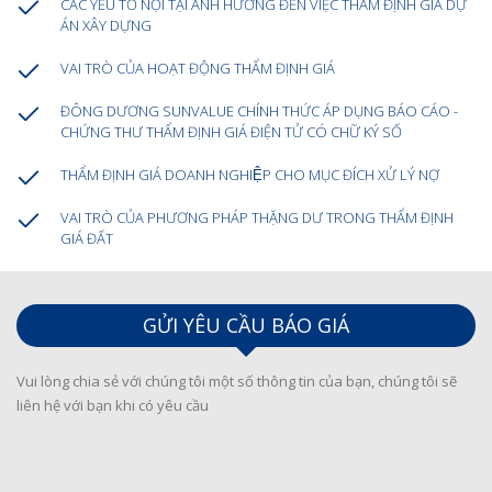
CÁC YẾU TỐ NỘI TẠI ẢNH HƯỞNG ĐẾN VIỆC THẨM ĐỊNH GIÁ DỰ
ÁN XÂY DỰNG
VAI TRÒ CỦA HOẠT ĐỘNG THẨM ĐỊNH GIÁ
ĐÔNG DƯƠNG SUNVALUE CHÍNH THỨC ÁP DỤNG BÁO CÁO -
CHỨNG THƯ THẨM ĐỊNH GIÁ ĐIỆN TỬ CÓ CHỮ KÝ SỐ
THẨM ĐỊNH GIÁ DOANH NGHIỆP CHO MỤC ĐÍCH XỬ LÝ NỢ
VAI TRÒ CỦA PHƯƠNG PHÁP THẶNG DƯ TRONG THẨM ĐỊNH
GIÁ ĐẤT
GỬI YÊU CẦU BÁO GIÁ
Vui lòng chia sẻ với chúng tôi một số thông tin của bạn, chúng tôi sẽ
liên hệ với bạn khi có yêu cầu