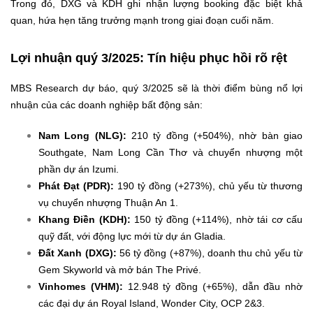
Trong đó, DXG và KDH ghi nhận lượng booking đặc biệt khả
quan, hứa hẹn tăng trưởng mạnh trong giai đoạn cuối năm.
Lợi nhuận quý 3/2025: Tín hiệu phục hồi rõ rệt
MBS Research dự báo, quý 3/2025 sẽ là thời điểm bùng nổ lợi
nhuận của các doanh nghiệp bất động sản:
Nam Long (NLG):
210 tỷ đồng (+504%), nhờ bàn giao
Southgate, Nam Long Cần Thơ và chuyển nhượng một
phần dự án Izumi.
Phát Đạt (PDR):
190 tỷ đồng (+273%), chủ yếu từ thương
vụ chuyển nhượng Thuận An 1.
Khang Điền (KDH):
150 tỷ đồng (+114%), nhờ tái cơ cấu
quỹ đất, với động lực mới từ dự án Gladia.
Đất Xanh (DXG):
56 tỷ đồng (+87%), doanh thu chủ yếu từ
Gem Skyworld và mở bán The Privé.
Vinhomes (VHM):
12.948 tỷ đồng (+65%), dẫn đầu nhờ
các đại dự án Royal Island, Wonder City, OCP 2&3.