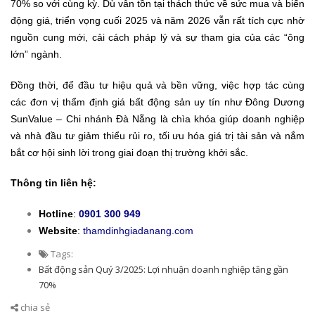
70% so với cùng kỳ. Dù vẫn tồn tại thách thức về sức mua và biến
động giá, triển vọng cuối 2025 và năm 2026 vẫn rất tích cực nhờ
nguồn cung mới, cải cách pháp lý và sự tham gia của các “ông
lớn” ngành.
Đồng thời, để đầu tư hiệu quả và bền vững, việc hợp tác cùng
các đơn vị thẩm định giá bất động sản uy tín như Đông Dương
SunValue – Chi nhánh Đà Nẵng là chìa khóa giúp doanh nghiệp
và nhà đầu tư giảm thiểu rủi ro, tối ưu hóa giá trị tài sản và nắm
bắt cơ hội sinh lời trong giai đoạn thị trường khởi sắc.
Thông tin liên hệ:
Hotline
:
0901 300 949
Website
:
thamdinhgiadanang.com
Tags:
Bất động sản Quý 3/2025: Lợi nhuận doanh nghiệp tăng gần
70%
chia sẻ