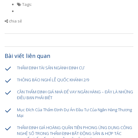
Tags:
chia sẻ
Bài viết liên quan
THẨM ĐỊNH TÀI SẢN NGÀNH ĐỊNH CƯ
THÔNG BÁO NGHỈ LỄ QUỐC KHÁNH 2/9
CẦN THẨM ĐỊNH GIÁ NHÀ ĐỂ VAY NGÂN HÀNG – ĐÂY LÀ NHỮNG
ĐIỀU BẠN PHẢI BIẾT
Mục Đích Của Thẩm Định Dự Án Đầu Tư Của Ngân Hàng Thương
Mại
THẨM ĐỊNH GIÁ HOÀNG QUÂN TIÊN PHONG ỨNG DỤNG CÔNG
NGHỆ SỐ TRONG THẨM ĐỊNH BẤT ĐỘNG SẢN & HỢP TÁC