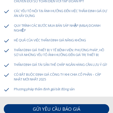
CHUYỂN ĐỔI SỐ TOÀN DIỆN VỚI TẬP ĐOÀN FPT
CÁC YẾU TỐ NỘI TẠI ẢNH HƯỞNG ĐẾN VIỆC THẨM ĐỊNH GIÁ DỰ
ÁN XÂY DỰNG
QUY TRÌNH CÁC BƯỚC MUA BÁN SÁP NHẬP (M&A) DOANH
NGHIỆP
HỆ QUẢ CỦA VIỆC THẨM ĐỊNH GIÁ NÂNG KHỐNG
THẨM ĐỊNH GIÁ THIẾT BỊ Y TẾ BỆNH VIỆN: PHƯƠNG PHÁP, HỒ
SƠ VÀ NHỮNG YẾU TỐ ẢNH HƯỞNG ĐẾN GIÁ TRỊ THIẾT BỊ
THẨM ĐỊNH GIÁ TÀI SẢN THẾ CHẤP NGÂN HÀNG CẦN LƯU Ý GÌ?
CÓ BẮT BUỘC ĐỊNH GIÁ CÔNG TY KHI CHIA CỔ PHẦN – CẬP
NHẬT MỚI NHẤT 2025
Phương pháp thẩm định giá bất động sản
GỬI YÊU CẦU BÁO GIÁ