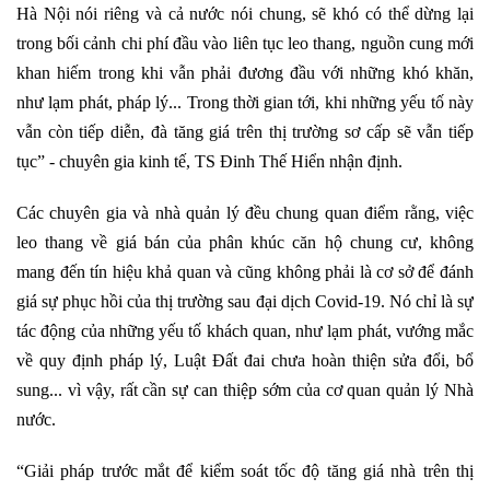
Hà Nội nói riêng và cả nước nói chung, sẽ khó có thể dừng lại
trong bối cảnh chi phí đầu vào liên tục leo thang, nguồn cung mới
khan hiếm trong khi vẫn phải đương đầu với những khó khăn,
như lạm phát, pháp lý... Trong thời gian tới, khi những yếu tố này
vẫn còn tiếp diễn, đà tăng giá trên thị trường sơ cấp sẽ vẫn tiếp
tục” - chuyên gia kinh tế, TS Đinh Thế Hiển nhận định.
Các chuyên gia và nhà quản lý đều chung quan điểm rằng, việc
leo thang về giá bán của phân khúc căn hộ chung cư, không
mang đến tín hiệu khả quan và cũng không phải là cơ sở để đánh
giá sự phục hồi của thị trường sau đại dịch Covid-19. Nó chỉ là sự
tác động của những yếu tố khách quan, như lạm phát, vướng mắc
về quy định pháp lý, Luật Đất đai chưa hoàn thiện sửa đổi, bổ
sung... vì vậy, rất cần sự can thiệp sớm của cơ quan quản lý Nhà
nước.
“Giải pháp trước mắt để kiểm soát tốc độ tăng giá nhà trên thị