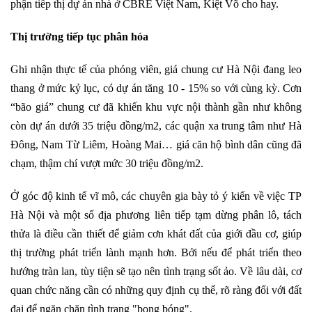
phận tiếp thị dự án nhà ở CBRE Việt Nam, Kiệt Võ cho hay.
Thị trường tiếp tục phân hóa
Ghi nhận thực tế của phóng viên, giá chung cư Hà Nội đang leo
thang ở mức kỷ lục, có dự án tăng 10 - 15% so với cùng kỳ. Cơn
“bão giá” chung cư đã khiến khu vực nội thành gần như không
còn dự án dưới 35 triệu đồng/m2, các quận xa trung tâm như Hà
Đông, Nam Từ Liêm, Hoàng Mai… giá căn hộ bình dân cũng đã
chạm, thậm chí vượt mức 30 triệu đồng/m2.
Ở góc độ kinh tế vĩ mô, các chuyên gia bày tỏ ý kiến về việc TP
Hà Nội và một số địa phương liên tiếp tạm dừng phân lô, tách
thửa là điều cần thiết để giảm cơn khát đất của giới đầu cơ, giúp
thị trường phát triển lành mạnh hơn. Bởi nếu để phát triển theo
hướng tràn lan, tùy tiện sẽ tạo nên tình trạng sốt ảo. Về lâu dài, cơ
quan chức năng cần có những quy định cụ thể, rõ ràng đối với đất
đai để ngăn chặn tình trạng "bong bóng".