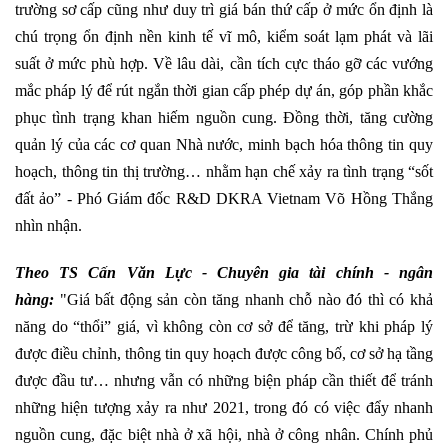
trường sơ cấp cũng như duy trì giá bán thứ cấp ở mức ổn định là
chú trọng ổn định nền kinh tế vĩ mô, kiểm soát lạm phát và lãi
suất ở mức phù hợp. Về lâu dài, cần tích cực tháo gỡ các vướng
mắc pháp lý để rút ngắn thời gian cấp phép dự án, góp phần khắc
phục tình trạng khan hiếm nguồn cung. Đồng thời, tăng cường
quản lý của các cơ quan Nhà nước, minh bạch hóa thông tin quy
hoạch, thông tin thị trường… nhằm hạn chế xảy ra tình trạng “sốt
đất ảo” - Phó Giám đốc R&D DKRA Vietnam Võ Hồng Thắng
nhìn nhận.
Theo TS Cấn Văn Lực -
Chuyên gia tài chính - ngân
hàng:
"Giá bất động sản còn tăng nhanh chỗ nào đó thì có khả
năng do “thổi” giá, vì không còn cơ sở để tăng, trừ khi pháp lý
được điều chỉnh, thông tin quy hoạch được công bố, cơ sở hạ tầng
được đầu tư… nhưng vẫn có những biện pháp cần thiết để tránh
những hiện tượng xảy ra như 2021, trong đó có việc đẩy nhanh
nguồn cung, đặc biệt nhà ở xã hội, nhà ở công nhân. Chính phủ