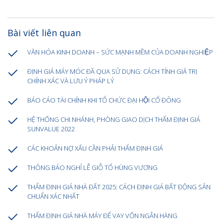
Bài viết liên quan
VĂN HÓA KINH DOANH – SỨC MẠNH MỀM CỦA DOANH NGHIỆP
ĐỊNH GIÁ MÁY MÓC ĐÃ QUA SỬ DỤNG: CÁCH TÍNH GIÁ TRỊ
CHÍNH XÁC VÀ LƯU Ý PHÁP LÝ
BÁO CÁO TÀI CHÍNH KHI TỔ CHỨC ĐẠI HỘI CỔ ĐÔNG
HỆ THỐNG CHI NHÁNH, PHÒNG GIAO DỊCH THẨM ĐỊNH GIÁ
SUNVALUE 2022
CÁC KHOẢN NỢ XẤU CẦN PHẢI THẨM ĐỊNH GIÁ
THÔNG BÁO NGHỈ LỄ GIỖ TỔ HÙNG VƯƠNG
THẨM ĐỊNH GIÁ NHÀ ĐẤT 2025: CÁCH ĐỊNH GIÁ BẤT ĐỘNG SẢN
CHUẨN XÁC NHẤT
THẨM ĐỊNH GIÁ NHÀ MÁY ĐỂ VAY VỐN NGÂN HÀNG