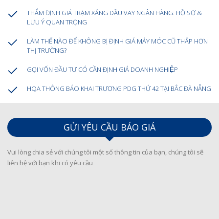
THẨM ĐỊNH GIÁ TRẠM XĂNG DẦU VAY NGÂN HÀNG: HỒ SƠ &
LƯU Ý QUAN TRỌNG
LÀM THẾ NÀO ĐỂ KHÔNG BỊ ĐỊNH GIÁ MÁY MÓC CŨ THẤP HƠN
THỊ TRƯỜNG?
GỌI VỐN ĐẦU TƯ CÓ CẦN ĐỊNH GIÁ DOANH NGHIỆP
HQA THÔNG BÁO KHAI TRƯƠNG PDG THỨ 42 TẠI BẮC ĐÀ NẴNG
GỬI YÊU CẦU BÁO GIÁ
Vui lòng chia sẻ với chúng tôi một số thông tin của bạn, chúng tôi sẽ
liên hệ với bạn khi có yêu cầu