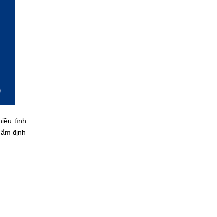
hiều tình
thẩm định