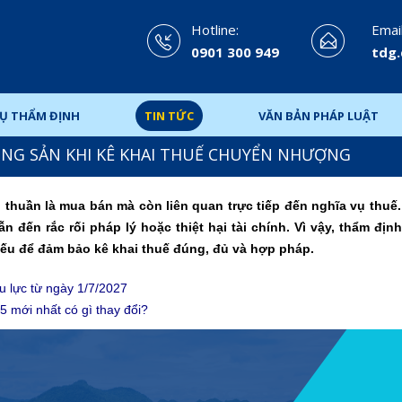
Hotline:
Email
0901 300 949
tdg
VỤ THẨM ĐỊNH
TIN TỨC
VĂN BẢN PHÁP LUẬT
ỘNG SẢN KHI KÊ KHAI THUẾ CHUYỂN NHƯỢNG
huần là mua bán mà còn liên quan trực tiếp đến nghĩa vụ thuế.
ẫn đến rắc rối pháp lý hoặc thiệt hại tài chính. Vì vậy, thẩm định
ếu để đảm bảo kê khai thuế đúng, đủ và hợp pháp.
u lực từ ngày 1/7/2027
 mới nhất có gì thay đổi?