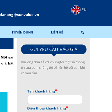
:
EN
.danang@sunvalue.vn
TUYỂN DỤNG
LIÊN HỆ
GỬI YÊU CẦU BÁO GIÁ
 Một sai
Vui lòng chia sẻ với chúng tôi một số thông
 giá bất
tin của bạn, chúng tôi sẽ liên hệ với bạn khi
có yêu cầu