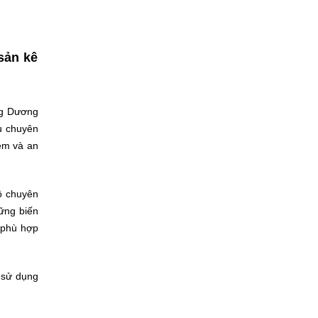
sản kê
ng Dương
vụ chuyên
iệm và an
độ chuyên
hững biến
à phù hợp
ể sử dụng