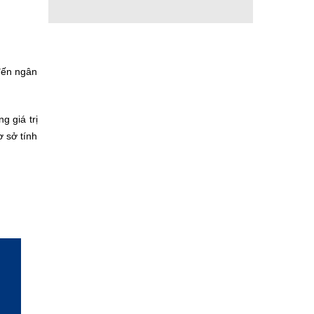
 đến ngân
g giá trị
ơ sở tính