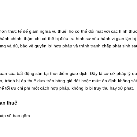
ơn thực tế để giảm nghĩa vụ thuế, họ có thể đối mặt với các hình thứ
ành chính, thậm chí có thể bị điều tra hình sự nếu hành vi gian lận bị
úng và đủ, bảo vệ quyền lợi hợp pháp và tránh tranh chấp phát sinh sa
quan của bất động sản tại thời điểm giao dịch. Đây là cơ sở pháp lý q
n, tránh bị áp thuế dựa trên bảng giá đất hoặc mức ấn định không sát
 tối ưu chi phí một cách hợp pháp, không lo bị truy thu hay xử phạt.
an thuế
pháp sẽ bao gồm: