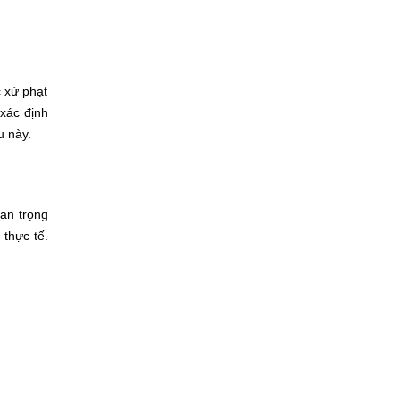
c xử phạt
 xác định
u này.
uan trọng
 thực tế.