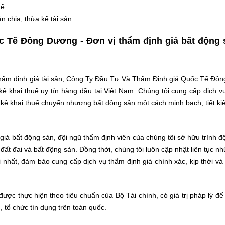
uế
n chia, thừa kế tài sản
 Tế Đông Dương - Đơn vị thẩm định giá bất động 
 thẩm định giá tài sản, Công Ty Đầu Tư Và Thẩm Định giá Quốc Tế Đô
kê khai thuế uy tín hàng đầu tại Việt Nam. Chúng tôi cung cấp dịch 
 kê khai thuế chuyển nhượng bất động sản một cách minh bạch, tiết k
giá bất động sản, đội ngũ thẩm định viên của chúng tôi sở hữu trình 
đất đai và bất động sản. Đồng thời, chúng tôi luôn cập nhật liên tục n
 nhất, đảm bảo cung cấp dịch vụ thẩm định giá chính xác, kịp thời v
ược thực hiện theo tiêu chuẩn của Bộ Tài chính, có giá trị pháp lý đ
 tổ chức tín dụng trên toàn quốc.