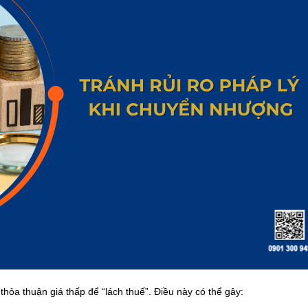
thỏa thuận giá thấp để “lách thuế”. Điều này có thể gây: