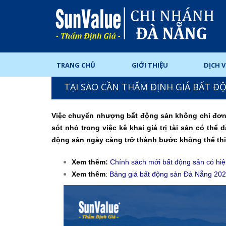
TRANG CHỦ
GIỚI THIỆU
DỊCH 
TẠI SAO CẦN THẨM ĐỊNH GIÁ BẤT Đ
Việc chuyển nhượng bất động sản không chỉ đơn t
sót nhỏ trong việc kê khai giá trị tài sản có thể d
động sản ngày càng trở thành bước không thể thi
Xem thêm:
Chính sách mới bất động sản có hiệ
Xem thêm
:
Bảng giá bất động sản Đà Nẵng 2025