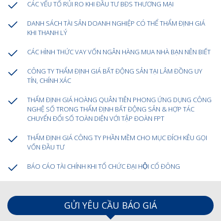
CÁC YẾU TỐ RỦI RO KHI ĐẦU TƯ BĐS THƯƠNG MẠI
DANH SÁCH TÀI SẢN DOANH NGHIỆP CÓ THỂ THẨM ĐỊNH GIÁ
KHI THANH LÝ
CÁC HÌNH THỨC VAY VỐN NGÂN HÀNG MUA NHÀ BẠN NÊN BIẾT
CÔNG TY THẨM ĐỊNH GIÁ BẤT ĐỘNG SẢN TẠI LÂM ĐỒNG UY
TÍN, CHÍNH XÁC
THẨM ĐỊNH GIÁ HOÀNG QUÂN TIÊN PHONG ỨNG DỤNG CÔNG
NGHỆ SỐ TRONG THẨM ĐỊNH BẤT ĐỘNG SẢN & HỢP TÁC
CHUYỂN ĐỔI SỐ TOÀN DIỆN VỚI TẬP ĐOÀN FPT
THẨM ĐỊNH GIÁ CÔNG TY PHẦN MỀM CHO MỤC ĐÍCH KÊU GỌI
VỐN ĐẦU TƯ
BÁO CÁO TÀI CHÍNH KHI TỔ CHỨC ĐẠI HỘI CỔ ĐÔNG
GỬI YÊU CẦU BÁO GIÁ