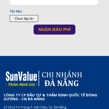
CÔNG TY CP ĐẦU TƯ & THẨM ĐỊNH QUỐC TẾ ĐÔNG
DƯƠNG - CN ĐÀ NẴNG
27-29 Lý Tự Trọng, P. Hải Châu, Tp. Đà Nẵng