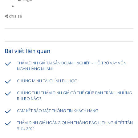
chia sẻ
Bài viết liên quan
THẨM ĐỊNH GIÁ TÀI SẢN DOANH NGHIỆP – HỖ TRỢ VAY VỐN
NGÂN HÀNG NHANH
CHỨNG MINH TÀI CHÍNH DU HỌC
CHỨNG THƯ THẨM ĐỊNH GIÁ CÓ THỂ GIÚP BẠN TRÁNH NHỮNG
RỦI RO NÀO?
CAM KẾT BẢO MẬT THÔNG TIN KHÁCH HÀNG
THẨM ĐỊNH GIÁ HOÀNG QUÂN THÔNG BÁO LỊCH NGHỈ TẾT TÂN
SỬU 2021