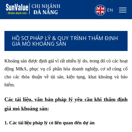
EN
HỒ SƠ PHÁP LÝ & QUY TRÌNH THẨM ĐỊNH
GIÁ MỎ KHOÁNG SẢN
Khoáng sản được định giá vì rất nhiều lý do, trong đó có các hoạt
động M&A, phục vụ cổ phần hóa doanh nghiệp, cơ sở củng cố
cho các thỏa thuận về tài sản, kiện tụng, khai khoáng và bảo
hiểm.
Các tài liệu, văn bản pháp lý yêu cầu khi thẩm định
giá mỏ khoáng sản:
1. Các tài liệu pháp lý có liên quan đến dự án