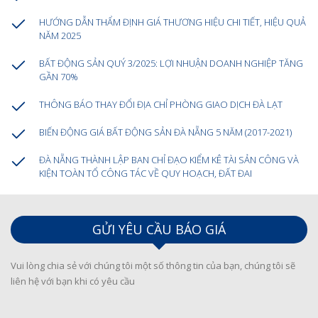
HƯỚNG DẪN THẨM ĐỊNH GIÁ THƯƠNG HIỆU CHI TIẾT, HIỆU QUẢ
NĂM 2025
BẤT ĐỘNG SẢN QUÝ 3/2025: LỢI NHUẬN DOANH NGHIỆP TĂNG
GẦN 70%
THÔNG BÁO THAY ĐỔI ĐỊA CHỈ PHÒNG GIAO DỊCH ĐÀ LẠT
BIẾN ĐỘNG GIÁ BẤT ĐỘNG SẢN ĐÀ NẴNG 5 NĂM (2017-2021)
ĐÀ NẴNG THÀNH LẬP BAN CHỈ ĐẠO KIỂM KÊ TÀI SẢN CÔNG VÀ
KIỆN TOÀN TỔ CÔNG TÁC VỀ QUY HOẠCH, ĐẤT ĐAI
GỬI YÊU CẦU BÁO GIÁ
Vui lòng chia sẻ với chúng tôi một số thông tin của bạn, chúng tôi sẽ
liên hệ với bạn khi có yêu cầu