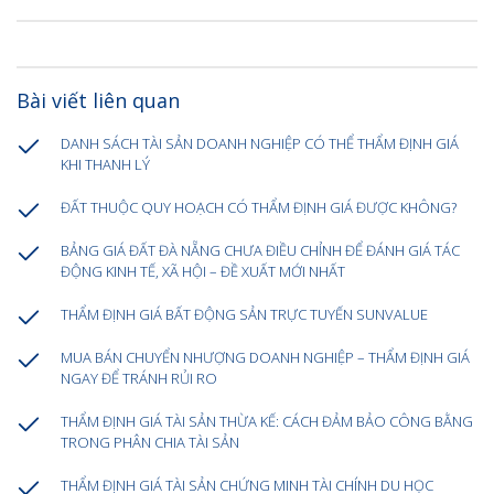
Bài viết liên quan
DANH SÁCH TÀI SẢN DOANH NGHIỆP CÓ THỂ THẨM ĐỊNH GIÁ
KHI THANH LÝ
ĐẤT THUỘC QUY HOẠCH CÓ THẨM ĐỊNH GIÁ ĐƯỢC KHÔNG?
BẢNG GIÁ ĐẤT ĐÀ NẴNG CHƯA ĐIỀU CHỈNH ĐỂ ĐÁNH GIÁ TÁC
ĐỘNG KINH TẾ, XÃ HỘI – ĐỀ XUẤT MỚI NHẤT
THẨM ĐỊNH GIÁ BẤT ĐỘNG SẢN TRỰC TUYẾN SUNVALUE
MUA BÁN CHUYỂN NHƯỢNG DOANH NGHIỆP – THẨM ĐỊNH GIÁ
NGAY ĐỂ TRÁNH RỦI RO
THẨM ĐỊNH GIÁ TÀI SẢN THỪA KẾ: CÁCH ĐẢM BẢO CÔNG BẰNG
TRONG PHÂN CHIA TÀI SẢN
THẨM ĐỊNH GIÁ TÀI SẢN CHỨNG MINH TÀI CHÍNH DU HỌC