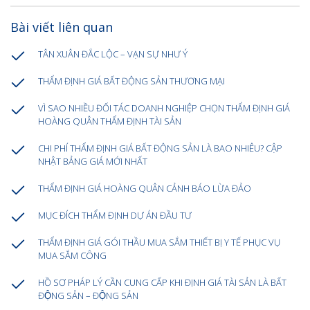
Bài viết liên quan
TÂN XUÂN ĐẮC LỘC – VẠN SỰ NHƯ Ý
THẨM ĐỊNH GIÁ BẤT ĐỘNG SẢN THƯƠNG MẠI
VÌ SAO NHIỀU ĐỐI TÁC DOANH NGHIỆP CHỌN THẨM ĐỊNH GIÁ
HOÀNG QUÂN THẨM ĐỊNH TÀI SẢN
CHI PHÍ THẨM ĐỊNH GIÁ BẤT ĐỘNG SẢN LÀ BAO NHIÊU? CẬP
NHẬT BẢNG GIÁ MỚI NHẤT
THẨM ĐỊNH GIÁ HOÀNG QUÂN CẢNH BÁO LỪA ĐẢO
MỤC ĐÍCH THẨM ĐỊNH DỰ ÁN ĐẦU TƯ
THẨM ĐỊNH GIÁ GÓI THẦU MUA SẮM THIẾT BỊ Y TẾ PHỤC VỤ
MUA SẮM CÔNG
HỒ SƠ PHÁP LÝ CẦN CUNG CẤP KHI ĐỊNH GIÁ TÀI SẢN LÀ BẤT
ĐỘNG SẢN – ĐỘNG SẢN