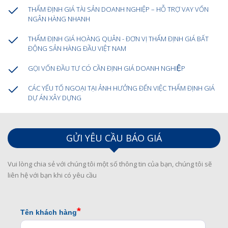
THẨM ĐỊNH GIÁ TÀI SẢN DOANH NGHIỆP – HỖ TRỢ VAY VỐN
NGÂN HÀNG NHANH
THẨM ĐỊNH GIÁ HOÀNG QUÂN - ĐƠN VỊ THẨM ĐỊNH GIÁ BẤT
ĐỘNG SẢN HÀNG ĐẦU VIỆT NAM
GỌI VỐN ĐẦU TƯ CÓ CẦN ĐỊNH GIÁ DOANH NGHIỆP
CÁC YẾU TỐ NGOẠI TẠI ẢNH HƯỞNG ĐẾN VIỆC THẨM ĐỊNH GIÁ
DỰ ÁN XÂY DỰNG
GỬI YÊU CẦU BÁO GIÁ
Vui lòng chia sẻ với chúng tôi một số thông tin của bạn, chúng tôi sẽ
liên hệ với bạn khi có yêu cầu