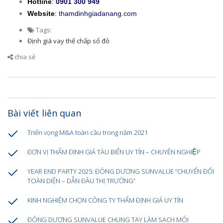
Hotline
:
0901 300 949
Website
:
thamdinhgiadanang.com
Tags:
Định giá vay thế chấp sổ đỏ
chia sẻ
Bài viết liên quan
Triển vọng M&A toàn cầu trong năm 2021
ĐƠN VỊ THẨM ĐỊNH GIÁ TÀU BIỂN UY TÍN – CHUYÊN NGHIỆP
YEAR END PARTY 2025: ĐÔNG DƯƠNG SUNVALUE “CHUYỂN ĐỔI
TOÀN DIỆN – DẪN ĐẦU THỊ TRƯỜNG”
KINH NGHIỆM CHỌN CÔNG TY THẨM ĐỊNH GIÁ UY TÍN
ĐÔNG DƯƠNG SUNVALUE CHUNG TAY LÀM SẠCH MÔI