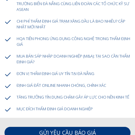
TRƯỜNG BIỂN ĐÀ NẴNG CÙNG LIÊN ĐOÀN CÁC TỔ CHỨC KỸ SƯ
ASEAN
CHI PHÍ THẨM ĐỊNH GIÁ TRẠM XĂNG DẦU LÀ BAO NHIÊU? CẬP
NHẬT MỚI NHẤT
HQA TIÊN PHONG ỨNG DỤNG CÔNG NGHỆ TRONG THẨM ĐỊNH
GIÁ
MUA BÁN SÁP NHẬP DOANH NGHIỆP (M&A): TẠI SAO CẦN THẨM
ĐỊNH GIÁ?
ĐƠN VỊ THẨM ĐỊNH GIÁ UY TÍN TẠI ĐÀ NẴNG
ĐỊNH GIÁ ĐẤT ONLINE NHANH CHÓNG, CHÍNH XÁC
TĂNG TRƯỞNG TÍN DỤNG CHẬM GÂY ÁP LỰC CHO NỀN KINH TẾ
MỤC ĐÍCH THẨM ĐỊNH GIÁ DOANH NGHIỆP
GỬI YÊU CẦU BÁO GIÁ