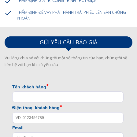
THẨM ĐỊNH GIÁ TRỊ CÔNG TRÌNH THUỶ ĐIỆN
THẨM ĐỊNH ĐỂ VAY PHÁT HÀNH TRÁI PHIẾU LÊN SÀN CHỨNG
KHOÁN
GỬI YÊU CẦU BÁO GIÁ
Vui lòng chia sẻ với chúng tôi một số thông tin của bạn, chúng tôi sẽ
liên hệ với bạn khi có yêu cầu