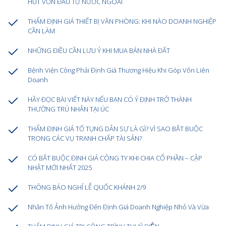
HÚT VỐN ĐẦU TƯ NƯỚC NGOÀI
THẨM ĐỊNH GIÁ THIẾT BỊ VĂN PHÒNG: KHI NÀO DOANH NGHIỆP
CẦN LÀM
NHỮNG ĐIỀU CẦN LƯU Ý KHI MUA BÁN NHÀ ĐẤT
Bệnh Viện Công Phải Định Giá Thương Hiệu Khi Góp Vốn Liên
Doanh
HÃY ĐỌC BÀI VIẾT NÀY NẾU BẠN CÓ Ý ĐỊNH TRỞ THÀNH
THƯỜNG TRÚ NHÂN TẠI ÚC
THẨM ĐỊNH GIÁ TỐ TỤNG DÂN SỰ LÀ GÌ? VÌ SAO BẮT BUỘC
TRONG CÁC VỤ TRANH CHẤP TÀI SẢN?
CÓ BẮT BUỘC ĐỊNH GIÁ CÔNG TY KHI CHIA CỔ PHẦN – CẬP
NHẬT MỚI NHẤT 2025
THÔNG BÁO NGHỈ LỄ QUỐC KHÁNH 2/9
Nhân Tố Ảnh Hưởng Đến Định Giá Doanh Nghiệp Nhỏ Và Vừa