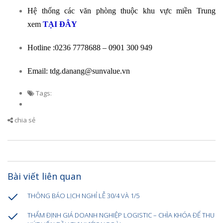
Hệ thống các văn phòng thuộc khu vực miền Trung
xem
TẠI ĐÂY
Hotline :0236 7778688 – 0901 300 949
Email: tdg.danang@sunvalue.vn
Tags:
chia sẻ
Bài viết liên quan
THÔNG BÁO LỊCH NGHỈ LỄ 30/4 VÀ 1/5
THẨM ĐỊNH GIÁ DOANH NGHIỆP LOGISTIC – CHÌA KHÓA ĐỂ THU