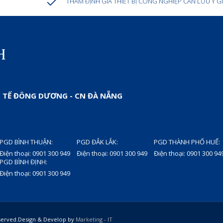
THẨM ĐỊNH GIÁ THIẾT BỊ CÔNG NGHIỆP CẦN LƯU Ý GÌ
 TẾ ĐÔNG DƯƠNG - CN ĐÀ NẴNG
PGD BÌNH THUẬN:
PGD ĐẮK LẮK:
PGD THÀNH PHỐ HUẾ:
Điện thoại: 0901 300 949
Điện thoại: 0901 300 949
Điện thoại: 0901 300 94
PGD BÌNH ĐỊNH:
Điện thoại: 0901 300 949
reserved.Design & Develop by
Marketing - IT