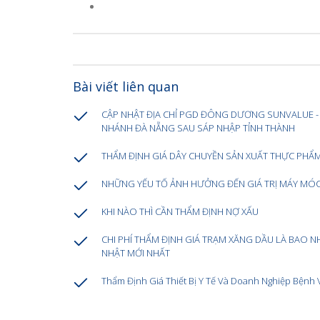
Bài viết liên quan
CẬP NHẬT ĐỊA CHỈ PGD ĐÔNG DƯƠNG SUNVALUE - 
NHÁNH ĐÀ NẴNG SAU SÁP NHẬP TỈNH THÀNH
THẨM ĐỊNH GIÁ DÂY CHUYỀN SẢN XUẤT THỰC PHẨ
NHỮNG YẾU TỐ ẢNH HƯỞNG ĐẾN GIÁ TRỊ MÁY MÓ
KHI NÀO THÌ CẦN THẨM ĐỊNH NỢ XẤU
CHI PHÍ THẨM ĐỊNH GIÁ TRẠM XĂNG DẦU LÀ BAO N
NHẬT MỚI NHẤT
Thẩm Định Giá Thiết Bị Y Tế Và Doanh Nghiệp Bệnh 