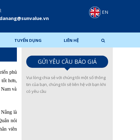
:
EN
.danang@sunvalue.vn
TUYỂN DỤNG
LIÊN HỆ
GỬI YÊU CẦU BÁO GIÁ
riển phủ
Vui lòng chia sẻ với chúng tôi một số thông
 tốt hơn,
tin của bạn, chúng tôi sẽ liên hệ với bạn khi
t Nam và
có yêu cầu
Nẵng là
Quân nói
nhân viên