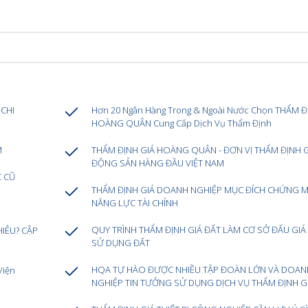
CHI
Hơn 20 Ngân Hàng Trong & Ngoài Nước Chọn THẨM Đ
HOÀNG QUÂN Cung Cấp Dịch Vụ Thẩm Định
M
THẨM ĐỊNH GIÁ HOÀNG QUÂN - ĐƠN VỊ THẨM ĐỊNH G
ĐỘNG SẢN HÀNG ĐẦU VIỆT NAM
C CŨ
THẨM ĐỊNH GIÁ DOANH NGHIỆP MỤC ĐÍCH CHỨNG M
NĂNG LỰC TÀI CHÍNH
QUY TRÌNH THẨM ĐỊNH GIÁ ĐẤT LÀM CƠ SỞ ĐẤU GI
HIÊU? CẬP
SỬ DỤNG ĐẤT
HQA TỰ HÀO ĐƯỢC NHIỀU TẬP ĐOÀN LỚN VÀ DOAN
Viện
NGHIỆP TIN TƯỞNG SỬ DỤNG DỊCH VỤ THẨM ĐỊNH G