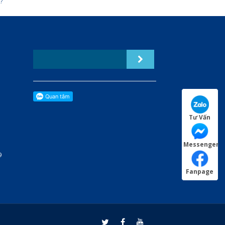
?
Tư Vấn
Messenger
9
Fanpage