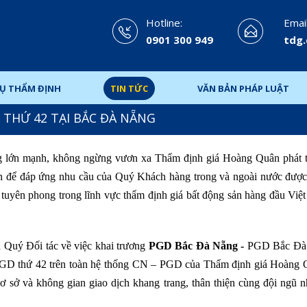
Hotline:
Email
0901 300 949
tdg
VỤ THẨM ĐỊNH
TIN TỨC
VĂN BẢN PHÁP LUẬT
Ứ 42 TẠI BẮC ĐÀ NẴNG
ng lớn mạnh, không ngừng vươn xa Thẩm định giá Hoàng Quân phát t
kiện để đáp ứng nhu cầu của Quý Khách hàng trong và ngoài nước được
 tuyên phong trong lĩnh vực thẩm định giá bất động sản hàng đầu Việ
Quý Đối tác về việc khai trương
PGD
Bắc Đà Nẵng -
PGD Bắc Đà 
 PGD thứ 42 trên toàn hệ thống CN – PGD
của Thẩm định giá Hoàng 
 cơ sở và không gian giao dịch khang trang, thân thiện cùng đội ngũ 