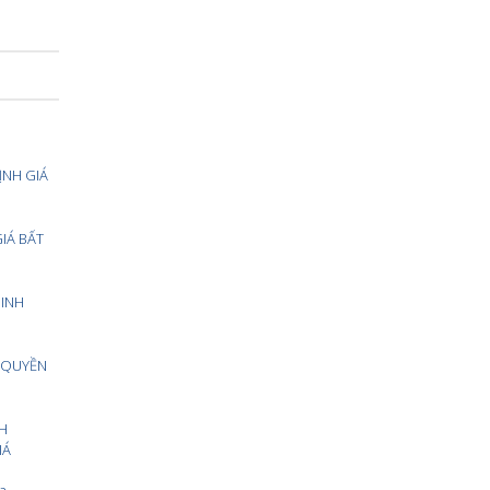
ỊNH GIÁ
IÁ BẤT
INH
Á QUYỀN
H
IÁ