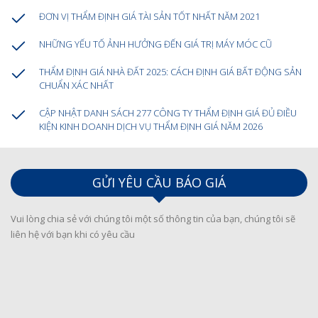
ĐƠN VỊ THẨM ĐỊNH GIÁ TÀI SẢN TỐT NHẤT NĂM 2021
NHỮNG YẾU TỐ ẢNH HƯỞNG ĐẾN GIÁ TRỊ MÁY MÓC CŨ
THẨM ĐỊNH GIÁ NHÀ ĐẤT 2025: CÁCH ĐỊNH GIÁ BẤT ĐỘNG SẢN
CHUẨN XÁC NHẤT
CẬP NHẬT DANH SÁCH 277 CÔNG TY THẨM ĐỊNH GIÁ ĐỦ ĐIỀU
KIỆN KINH DOANH DỊCH VỤ THẨM ĐỊNH GIÁ NĂM 2026
GỬI YÊU CẦU BÁO GIÁ
Vui lòng chia sẻ với chúng tôi một số thông tin của bạn, chúng tôi sẽ
liên hệ với bạn khi có yêu cầu