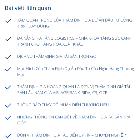
Bài viết liên quan
TẦM QUAN TRỌNG CỦA THẨM ĐỊNH GIÁ DỰ ÁN ĐẦU TƯ CÔNG
TRÌNH XÂY DỰNG
ĐÀ NẴNG: HẠ TẦNG LOGISTICS – CHÌA KHÓA TĂNG SỨC CẠNH
TRANH CHO HÀNG HÓA XUẤT KHẨU
DỊCH VỤ THẨM ĐỊNH GIÁ TÀI SẢN TRỌN GÓI
Mục Đích Của Thẩm Định Dự Án Đầu Tư Của Ngân Hàng Thương
Mại
THẨM ĐỊNH GIÁ HOÀNG QUÂN LÀ ĐƠN VỊ THẨM ĐỊNH GIÁ TÀI
SẢN LÂU NĂM CỦA VIB, AGRIBANK, BIDV, CB, OCB
THÔNG BÁO THAY ĐỔI NHẬN DIỆN THƯƠNG HIỆU
NHỮNG THÔNG TIN CẦN BIẾT VỀ THẨM ĐỊNH GIÁ TÀI SẢN TRẢ
GÓP
ĐƠN VỊ THẨM ĐỊNH GIÁ TÀU BIỂN UY TÍN – CHUYÊN NGHIỆP