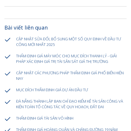
Bài viết liên quan
CẬP NHẬT SỬA ĐỔI, BỔ SUNG MỘT SỐ QUY ĐỊNH VỀ ĐẦU TƯ
CÔNG MỚI NHẤT 2025
THẨM ĐỊNH GIÁ MÁY MÓC CHO MỤC ĐÍCH THANH LÝ - GIẢI
PHÁP XÁC ĐỊNH GIÁ TRỊ TÀI SẢN SÁT GIÁ THỊ TRƯỜNG
CẬP NHẬT CÁC PHƯƠNG PHÁP THẨM ĐỊNH GIÁ PHỔ BIẾN HIỆN
NAY
MỤC ĐÍCH THẨM ĐỊNH GIÁ DỰ ÁN ĐẦU TƯ
ĐÀ NẴNG THÀNH LẬP BAN CHỈ ĐẠO KIỂM KÊ TÀI SẢN CÔNG VÀ
KIỆN TOÀN TỔ CÔNG TÁC VỀ QUY HOẠCH, ĐẤT ĐAI
THẨM ĐỊNH GIÁ TÀI SẢN VÔ HÌNH
THẨM ĐỊNH GIÁ HOÀNG QUÂN VÀ CHẶNG ĐƯỜNG 19 NĂM