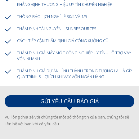
KHẲNG ĐỊNH THƯƠNG HIỆU UY TÍN CHUYÊN NGHIỆP
THÔNG BÁO LỊCH NGHỈ LỄ 30/4 VÀ 1/5
THẨM ĐỊNH TÀI NGUYÊN – SUNRESOURCES
CÁCH TIẾP CẬN THẨM ĐỊNH GIÁ CÔNG XƯỞNG CŨ
THẨM ĐỊNH GIÁ MÁY MÓC CÔNG NGHIỆP UY TÍN - HỖ TRỢ VAY
VỐN NHANH
THẨM ĐỊNH GIÁ DỰ ÁN HÌNH THÀNH TRONG TƯƠNG LAI LÀ GÌ?
QUY TRÌNH & LỢI ÍCH KHI VAY VỐN NGÂN HÀNG
GỬI YÊU CẦU BÁO GIÁ
Vui lòng chia sẻ với chúng tôi một số thông tin của bạn, chúng tôi sẽ
liên hệ với bạn khi có yêu cầu