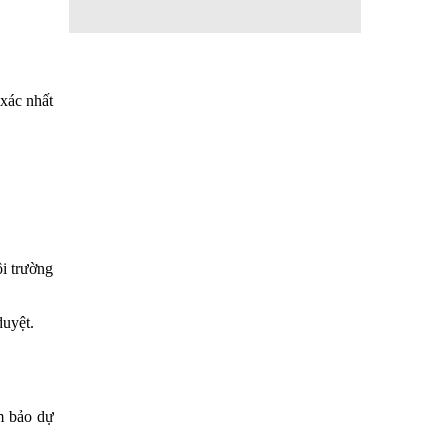
 xác nhất
ôi trường
duyệt.
ảm bảo dự