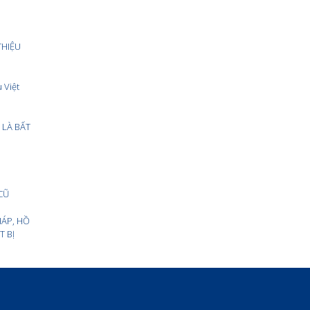
THIỆU
 Việt
LÀ BẤT
CŨ
HÁP, HỒ
T BỊ