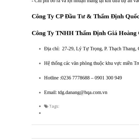
- Chi phí bỏ ra và lợi nhuận mang lại khi đưa dự án và
Công Ty CP Đầu Tư & Thẩm Định Quốc
Công Ty TNHH Thẩm Định Giá Hoàng 
Địa chỉ: 27-29, Lý Tự Trọng, P. Thạch Thang,
Hệ thống các văn phòng thuộc khu vực miền T
Hotline :0236 7778688 – 0901 300 949
Email: tdg.danang@hqa.com.vn
Tags: