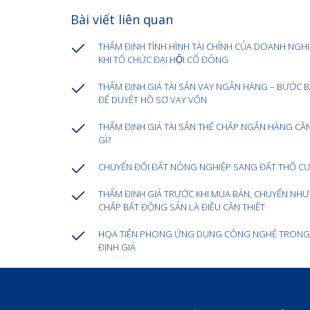
Bài viết liên quan
THẨM ĐỊNH TÌNH HÌNH TÀI CHÍNH CỦA DOANH NGHI
KHI TỔ CHỨC ĐẠI HỘI CỔ ĐÔNG
THẨM ĐỊNH GIÁ TÀI SẢN VAY NGÂN HÀNG – BƯỚC 
ĐỂ DUYỆT HỒ SƠ VAY VỐN
THẨM ĐỊNH GIÁ TÀI SẢN THẾ CHẤP NGÂN HÀNG CẦ
GÌ?
CHUYỂN ĐỔI ĐẤT NÔNG NGHIỆP SANG ĐẤT THỔ C
THẨM ĐỊNH GIÁ TRƯỚC KHI MUA BÁN, CHUYỂN NH
CHẤP BẤT ĐỘNG SẢN LÀ ĐIỀU CẦN THIẾT
HQA TIÊN PHONG ỨNG DỤNG CÔNG NGHỆ TRONG
ĐỊNH GIÁ