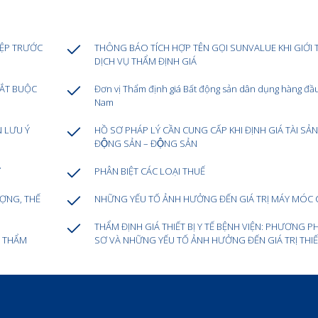
ỆP TRƯỚC
THÔNG BÁO TÍCH HỢP TÊN GỌI SUNVALUE KHI GIỚI 
DỊCH VỤ THẨM ĐỊNH GIÁ
BẮT BUỘC
Đơn vị Thẩm định giá Bất động sản dân dụng hàng đầu
Nam
N LƯU Ý
HỒ SƠ PHÁP LÝ CẦN CUNG CẤP KHI ĐỊNH GIÁ TÀI SẢN 
ĐỘNG SẢN – ĐỘNG SẢN
Ư
PHÂN BIỆT CÁC LOẠI THUẾ
ƯỢNG, THẾ
NHỮNG YẾU TỐ ẢNH HƯỞNG ĐẾN GIÁ TRỊ MÁY MÓC 
THẨM ĐỊNH GIÁ THIẾT BỊ Y TẾ BỆNH VIỆN: PHƯƠNG P
 THẨM
SƠ VÀ NHỮNG YẾU TỐ ẢNH HƯỞNG ĐẾN GIÁ TRỊ THIẾ