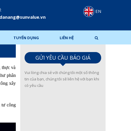
:
EN
.danang@sunvalue.vn
TUYỂN DỤNG
LIÊN HỆ
GỬI YÊU CẦU BÁO GIÁ
 thực và
Vui lòng chia sẻ với chúng tôi một số thông
như phân
tin của bạn, chúng tôi sẽ liên hệ với bạn khi
 công xây
có yêu cầu
 tư công