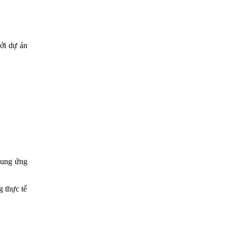
ới dự án
cung ứng
g thực tế