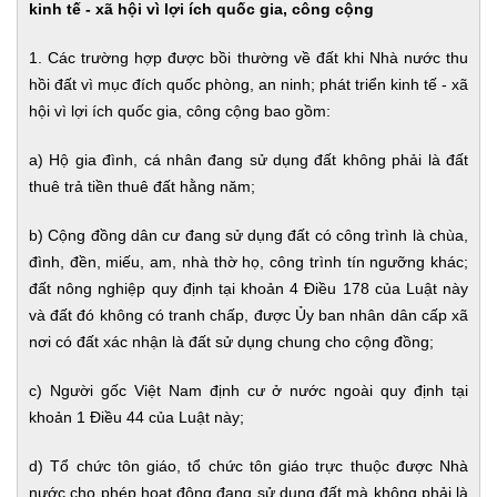
kinh tế - xã hội vì lợi ích quốc gia, công cộng
1. Các trường hợp được bồi thường về đất khi Nhà nước thu
hồi đất vì mục đích quốc phòng, an ninh; phát triển kinh tế - xã
hội vì lợi ích quốc gia, công cộng bao gồm:
a) Hộ gia đình, cá nhân đang sử dụng đất không phải là đất
thuê trả tiền thuê đất hằng năm;
b) Cộng đồng dân cư đang sử dụng đất có công trình là chùa,
đình, đền, miếu, am, nhà thờ họ, công trình tín ngưỡng khác;
đất nông nghiệp quy định tại khoản 4 Điều 178 của Luật này
và đất đó không có tranh chấp, được Ủy ban nhân dân cấp xã
nơi có đất xác nhận là đất sử dụng chung cho cộng đồng;
c) Người gốc Việt Nam định cư ở nước ngoài quy định tại
khoản 1 Điều 44 của Luật này;
d) Tổ chức tôn giáo, tổ chức tôn giáo trực thuộc được Nhà
nước cho phép hoạt động đang sử dụng đất mà không phải là