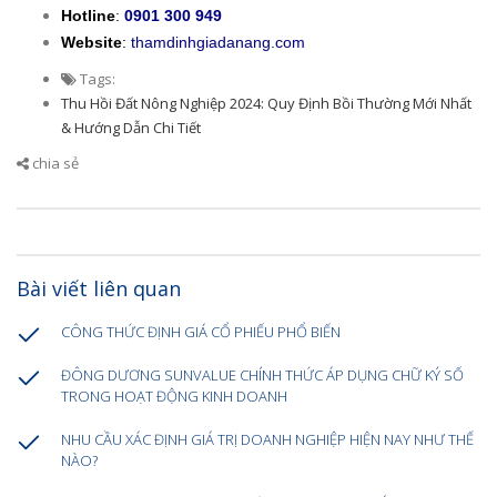
Hotline
:
0901 300 949
Website
:
thamdinhgiadanang.com
Tags:
Thu Hồi Đất Nông Nghiệp 2024: Quy Định Bồi Thường Mới Nhất
& Hướng Dẫn Chi Tiết
chia sẻ
Bài viết liên quan
CÔNG THỨC ĐỊNH GIÁ CỔ PHIẾU PHỔ BIẾN
ĐÔNG DƯƠNG SUNVALUE CHÍNH THỨC ÁP DỤNG CHỮ KÝ SỐ
TRONG HOẠT ĐỘNG KINH DOANH
NHU CẦU XÁC ĐỊNH GIÁ TRỊ DOANH NGHIỆP HIỆN NAY NHƯ THẾ
NÀO?