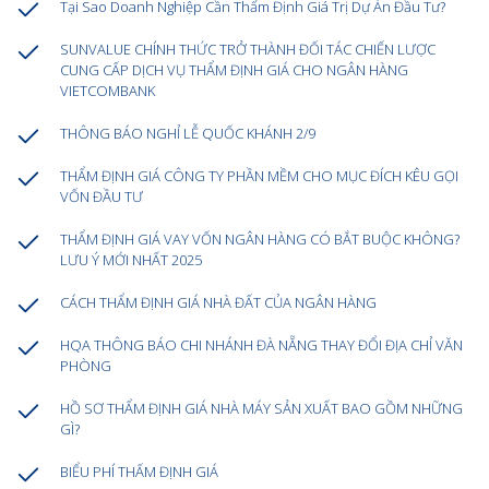
Tại Sao Doanh Nghiệp Cần Thẩm Định Giá Trị Dự Án Đầu Tư?
SUNVALUE CHÍNH THỨC TRỞ THÀNH ĐỐI TÁC CHIẾN LƯỢC
CUNG CẤP DỊCH VỤ THẨM ĐỊNH GIÁ CHO NGÂN HÀNG
VIETCOMBANK
THÔNG BÁO NGHỈ LỄ QUỐC KHÁNH 2/9
THẨM ĐỊNH GIÁ CÔNG TY PHẦN MỀM CHO MỤC ĐÍCH KÊU GỌI
VỐN ĐẦU TƯ
THẨM ĐỊNH GIÁ VAY VỐN NGÂN HÀNG CÓ BẮT BUỘC KHÔNG?
LƯU Ý MỚI NHẤT 2025
CÁCH THẨM ĐỊNH GIÁ NHÀ ĐẤT CỦA NGÂN HÀNG
HQA THÔNG BÁO CHI NHÁNH ĐÀ NẴNG THAY ĐỔI ĐỊA CHỈ VĂN
PHÒNG
HỒ SƠ THẨM ĐỊNH GIÁ NHÀ MÁY SẢN XUẤT BAO GỒM NHỮNG
GÌ?
BIỂU PHÍ THẤM ĐỊNH GIÁ