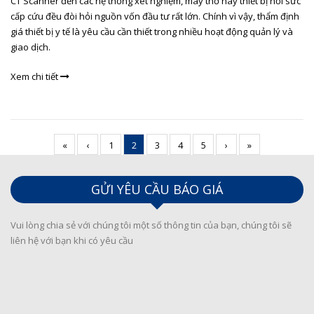
CT Scanner đến các hệ thống xét nghiệm, máy thở hay thiết bị hồi sức
cấp cứu đều đòi hỏi nguồn vốn đầu tư rất lớn. Chính vì vậy, thẩm định
giá thiết bị y tế là yêu cầu cần thiết trong nhiều hoạt động quản lý và
giao dịch.
Xem chi tiết
«
‹
1
2
3
4
5
›
»
GỬI YÊU CẦU BÁO GIÁ
Vui lòng chia sẻ với chúng tôi một số thông tin của bạn, chúng tôi sẽ
liên hệ với bạn khi có yêu cầu