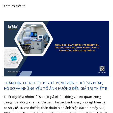
Xem chi tiết
THẨM ĐỊNH GIÁ THIẾT BỊ Y TẾ BỆNH VIỆN: PHƯƠNG PHÁP,
HỒ SƠ VÀ NHỮNG YẾU TỐ ẢNH HƯỞNG ĐẾN GIÁ TRỊ THIẾT BỊ
Thiết bị y tế là nhóm tài sản có giá trị lớn, đóng vai trò quan trọng
trong hoạt động khám chữa bệnh tại các bệnh viện, phòng khám và
cơ sở y tế. Từ các thiết bị chẩn đoán hình ảnh hiện đại như máy MRI,