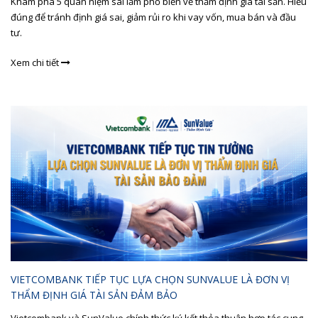
Khám phá 5 quan niệm sai lầm phổ biến về thẩm định giá tài sản. Hiểu
đúng để tránh định giá sai, giảm rủi ro khi vay vốn, mua bán và đầu
tư.
Xem chi tiết
VIETCOMBANK TIẾP TỤC LỰA CHỌN SUNVALUE LÀ ĐƠN VỊ
THẨM ĐỊNH GIÁ TÀI SẢN ĐẢM BẢO
Vietcombank và SunValue chính thức ký kết thỏa thuận hợp tác cung