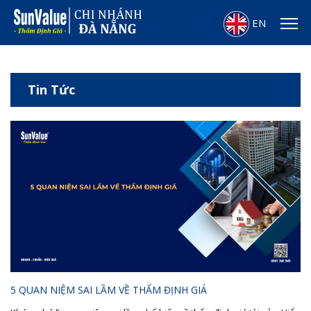
EN
Tin Tức
5 QUAN NIỆM SAI LẦM VỀ THẨM ĐỊNH GIÁ